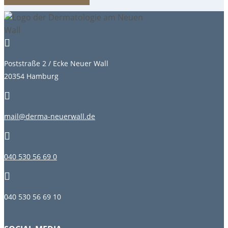

Poststraße 2 / Ecke Neuer Wall
20354 Hamburg

mail@derma-neuerwall.de

040 530 56 69 0

040 530 56 69 10