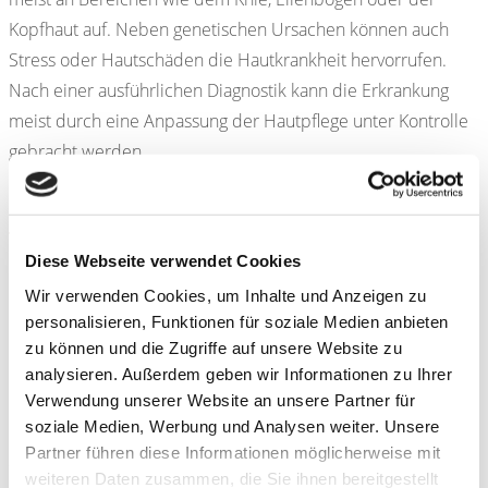
Kopfhaut auf. Neben genetischen Ursachen können auch
Stress oder Hautschäden die Hautkrankheit hervorrufen.
Nach einer ausführlichen Diagnostik kann die Erkrankung
meist durch eine Anpassung der Hautpflege unter Kontrolle
gebracht werden.
Hautinfektionen
Diese Webseite verwendet Cookies
Unsere Haut dient als Schutz gegen viele Arten von
Wir verwenden Cookies, um Inhalte und Anzeigen zu
Bakterien und Viren. Wird die Hautbarriere jedoch verletzt
personalisieren, Funktionen für soziale Medien anbieten
oder geschwächt, können diese Viren Infektionen oder
zu können und die Zugriffe auf unsere Website zu
Erkrankungen der Haut hervorrufen. Je nach Infektionsgrad
analysieren. Außerdem geben wir Informationen zu Ihrer
und Symptombild können verschiedene
Verwendung unserer Website an unsere Partner für
soziale Medien, Werbung und Analysen weiter. Unsere
Behandlungsmethoden umgesetzt werden. Neben
Partner führen diese Informationen möglicherweise mit
alternativen Methoden mit Salben oder Umschlägen helfen
weiteren Daten zusammen, die Sie ihnen bereitgestellt