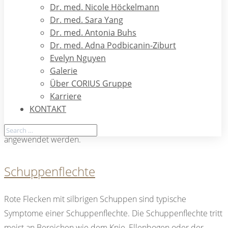
Dr. med. Nicole Höckelmann
Dr. med. Sara Yang
Neurodermitis
Dr. med. Antonia Buhs
Dr. med. Adna Podbicanin-Ziburt
Neurodermitis zeigt sich durch schubweise auftretende
Evelyn Nguyen
Ekzeme und Juckreiz. Dabei muss eine Neurodermitis-
Galerie
Erkrankung nicht zwingend vererbt werden. Eine gestörte
Über CORIUS Gruppe
Karriere
Hautbarriere oder eine Reaktion auf bestimmte Stoffe
KONTAKT
können die Krankheit hervorrufen. Je nach Ursache und
Ausprägung können unterschiedlichste Therapieverfahren
angewendet werden.
Schuppenflechte
Rote Flecken mit silbrigen Schuppen sind typische
Symptome einer Schuppenflechte. Die Schuppenflechte tritt
meist an Bereichen wie dem Knie, Ellenbogen oder der