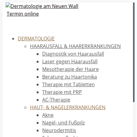
Termin online
DERMATOLOGIE
HAUT- & NAGELERKRANKUNGEN
HAARAUSFALL & HAARERKRANKUNGEN
Die allgemeine Dermatologie befasst sich mit
Diagnostik von Haarausfall
der Diagnostik und Therapie von
Laser gegen Haarausfall
Erkrankungen der Haut, der Haare und der
Mesotherapie der Haare
Nägel sowie der angrenzenden Schleimhäute.
Beratung zu Haartonika
TERMIN VEREINBAREN
Therapie mit Tabletten
Therapie mit PRP
AC-Therapie
HAUT- & NAGELERKRANKUNGEN
Akne
Home
/
Dermatologie
/
Haut- & Nagelerkrankungen
Nagel- und Fußpilz
Neurodermitis