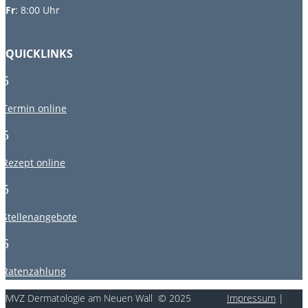
Fr
: 8:00 Uhr
QUICKLINKS
5
Termin online
5
Rezept online
5
Stellenangebote
5
Ratenzahlung
MVZ Dermatologie am Neuen Wall © 2025
Impressum
|