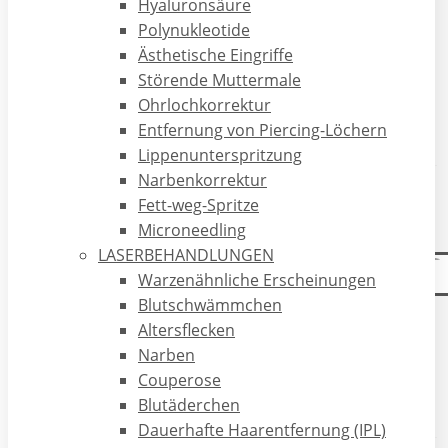
Hyaluronsäure
Polynukleotide
Münster - 2023
Ästhetische Eingriffe
Störende Muttermale
Hautklinik der Universitätsklinik
Ohrlochkorrektur
Münster (UKM)
Entfernung von Piercing-Löchern
Lippenunterspritzung
Narbenkorrektur
Fachärztin für Dermatologie
Fett-weg-Spritze
Microneedling
LASERBEHANDLUNGEN
2023
Warzenähnliche Erscheinungen
Blutschwämmchen
Altersflecken
2023
Narben
Couperose
Promotion
Blutäderchen
Dauerhafte Haarentfernung (IPL)