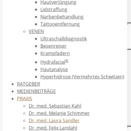
Hautverjüngung
zur Doktorin der Medizin
Lidstraffung
Narbenbehandlung
Tattooentfernung
Münster -
VENEN
2021 bis
Ultraschalldiagnostik
2023
Besenreiser
Krampfadern
®
Münster - 2021 bis 2023
Hydrafacial
Hautanalyse
Hyperhidrose (Vermehrtes Schwitzen)
Hautklinik der Universitätsklinik
RATGEBER
Münster (UKM)
MEDIENBEITRÄGE
PRAXIS
Dr. med. Sebastian Kahl
Assistenzärztin
Dr. med. Melanie Schimmer
Dr. med. Laura Sandler
Dr. med. Felix Landahl