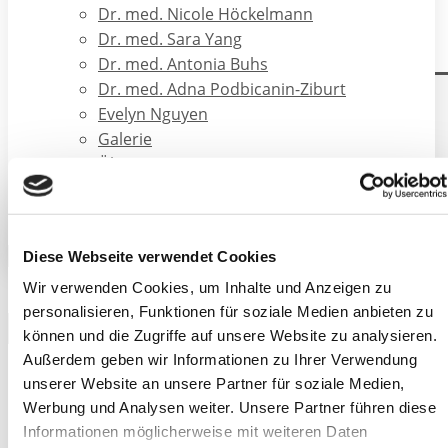
Hamburg -
Dr. med. Nicole Höckelmann
2018 bis
Dr. med. Sara Yang
2020
Dr. med. Antonia Buhs
Dr. med. Adna Podbicanin-Ziburt
Evelyn Nguyen
Hamburg - 2018 bis 2020
Galerie
Über CORIUS Gruppe
Dermatologikum Hamburg
Karriere
KONTAKT
Assistenzärztin
Diese Webseite verwendet Cookies
Wir verwenden Cookies, um Inhalte und Anzeigen zu
personalisieren, Funktionen für soziale Medien anbieten zu
2017
können und die Zugriffe auf unsere Website zu analysieren.
Außerdem geben wir Informationen zu Ihrer Verwendung
unserer Website an unsere Partner für soziale Medien,
2017
Werbung und Analysen weiter. Unsere Partner führen diese
Informationen möglicherweise mit weiteren Daten