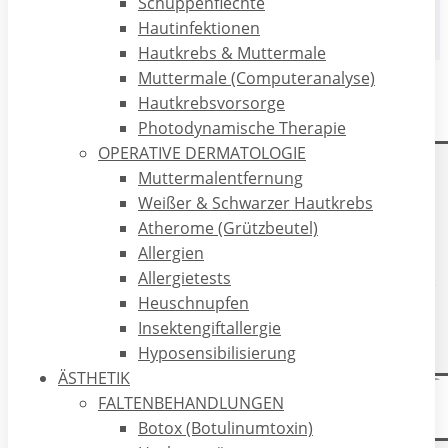
Schuppenflechte
Hautinfektionen
Hautkrebs & Muttermale
Hamburg -
Muttermale (Computeranalyse)
seit Januar
Hautkrebsvorsorge
2024
Photodynamische Therapie
OPERATIVE DERMATOLOGIE
Muttermalentfernung
Hamburg - seit Januar 2024
Weißer & Schwarzer Hautkrebs
Atherome (Grützbeutel)
Fachärztin
Allergien
Allergietests
Heuschnupfen
MVZ Dermatologie am Neuen Wall
Insektengiftallergie
Hyposensibilisierung
ÄSTHETIK
Münster -
FALTENBEHANDLUNGEN
2023
Botox (Botulinumtoxin)