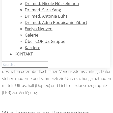
Dr. med. Nicole Höckelmann
Besenreiser stellen für die Betroffenen in erster Linie eine
Dr. med. Sara Yang
optische Störung dar. In wenigen Fällen können sie, bei
Dr. med. Antonia Buhs
Frauen insbesondere während der Periode, leichte
Dr. med. Adna Podbicanin-Ziburt
Evelyn Nguyen
Schmerzen auslösen. Im Gegensatz zu größeren Varizen
Galerie
(Krampfadern) führen Besenreiser allein aber nicht zu
Über CORIUS Gruppe
ernsthaften Beschwerden. Manchmal sind Besenreiser
Karriere
äußerlich sichtbare Auswirkungen tiefliegender Gefäß- oder
KONTAKT
Klappendefekte. Daher sollte vor einer Behandlung
grundsätzlich ausgeschlossen werden, ob eine Erkrankung
des tiefen oder oberflächlichen Venensystems vorliegt. Dafür
stehen moderne und schmerzfreie Untersuchungsmethoden
mittels Ultraschall (Duplex) und Lichtreflexionsrheographie
(LRR) zur Verfügung.
Wie lassen sich Besenreiser