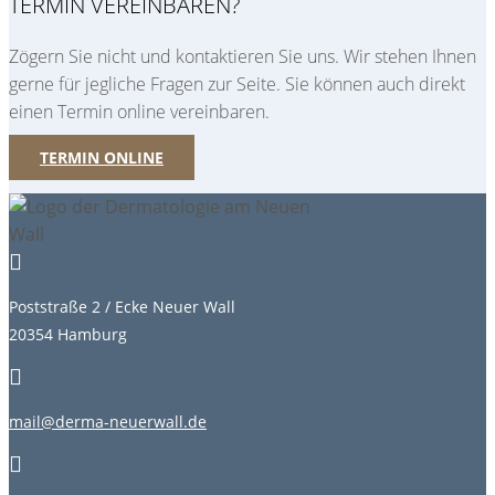
TERMIN VEREINBAREN?
Zögern Sie nicht und kontaktieren Sie uns. Wir stehen Ihnen
gerne für jegliche Fragen zur Seite. Sie können auch direkt
einen Termin online vereinbaren.
TERMIN ONLINE

Poststraße 2 / Ecke Neuer Wall
20354 Hamburg

mail@derma-neuerwall.de
