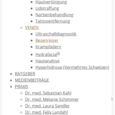
Hautverjüngung
Lidstraffung
Narbenbehandlung
Wie entstehen Besenreiser?
Tattooentfernung
VENEN
Ultraschalldiagnostik
Die Veranlagung zur Ausbildung von Besenreisern ist erblich
Besenreiser
bedingt. Besenreiser entstehen z.B. unter dem Einfluss
Krampfadern
weiblicher Geschlechtshormone während oder nach der
®
Hydrafacial
Pubertät und können durch Schwangerschaften zusätzlich
Hautanalyse
gefördert werden. Sie bilden sich bevorzugt an den
Hyperhidrose (Vermehrtes Schwitzen)
Außenseiten der Oberschenkel, können aber auch
RATGEBER
flächenhaft am gesamten Bein auftreten.
MEDIENBEITRÄGE
PRAXIS
Dr. med. Sebastian Kahl
Können Besenreiser Beschwerden
Dr. med. Melanie Schimmer
Dr. med. Laura Sandler
verursachen?
Dr. med. Felix Landahl