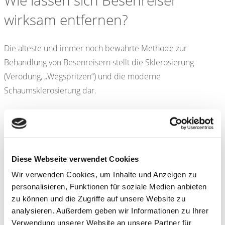
wirksam entfernen?
Die älteste und immer noch bewährte Methode zur
Behandlung von Besenreisern stellt die Sklerosierung
(Verödung, „Wegspritzen“) und die moderne
Schaumsklerosierung dar.
Für wen wird welche Methode
empfohlen?
Diese Webseite verwendet Cookies
Wir verwenden Cookies, um Inhalte und Anzeigen zu
Ob die Schaumverödung oder ein mini-chirurgischer Eingriff
personalisieren, Funktionen für soziale Medien anbieten
das optimale Therapieverfahren ist, hängt von individuellen
zu können und die Zugriffe auf unsere Website zu
Faktoren sowie der Dicke der Krampfader, dem -verlauf und
analysieren. Außerdem geben wir Informationen zu Ihrer
der betroffenen Region ab. Um für die jeweilige Person die
Verwendung unserer Website an unsere Partner für