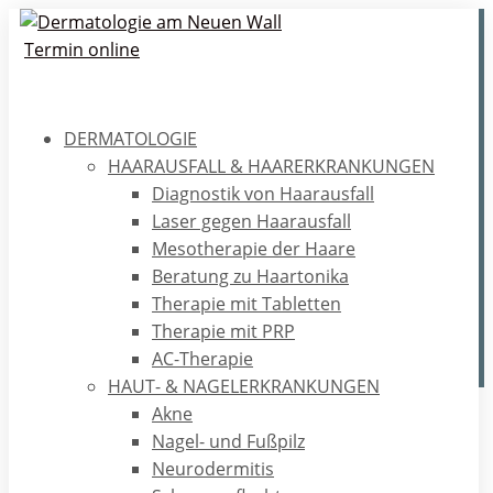
Termin online
DERMATOLOGIE
BESENREISER
HAARAUSFALL & HAARERKRANKUNGEN
Diagnostik von Haarausfall
Besenreiser sind für viele Menschen
Laser gegen Haarausfall
kosmetisch störend. In unserer Praxis bieten
wir verschiedene Möglichkeiten zur
Mesotherapie der Haare
schonenden Entfernung von Besenreiser.
Beratung zu Haartonika
Therapie mit Tabletten
TERMIN VEREINBAREN
Therapie mit PRP
AC-Therapie
HAUT- & NAGELERKRANKUNGEN
Akne
Home
/
Ästhetik
/
Venen
/
Besenreiser
Nagel- und Fußpilz
Neurodermitis