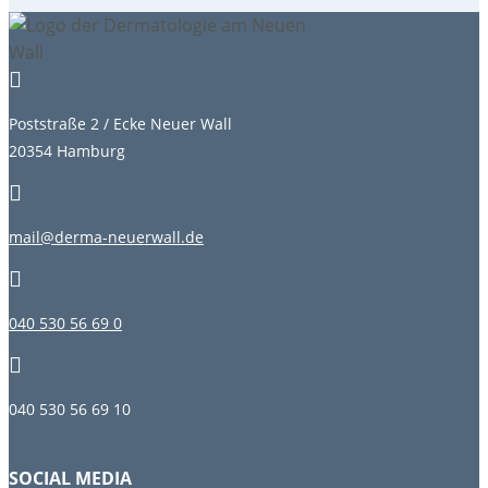

Poststraße 2 / Ecke Neuer Wall
20354 Hamburg

mail@derma-neuerwall.de

040 530 56 69 0

040 530 56 69 10
SOCIAL MEDIA