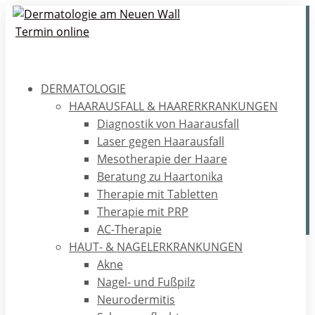
Termin online
DERMATOLOGIE
Haarausfall – Wie helfe ich
HAARAUSFALL & HAARERKRANKUNGEN
mir selbst?
Diagnostik von Haarausfall
Laser gegen Haarausfall
Das allmorgendliche Inspizieren des Kopfkissen, des
Mesotherapie der Haare
Badezimmerfußbodens oder des Abflusses der
Beratung zu Haartonika
Badewanne: der allmähliche Verlust der eigenen Haare.
Therapie mit Tabletten
Therapie mit PRP
AC-Therapie
HAUT- & NAGELERKRANKUNGEN
Home
/
Ratgeber
/
Haare
/
Haarausfall – Wie helfe ich
Akne
mir selbst?
Nagel- und Fußpilz
Neurodermitis