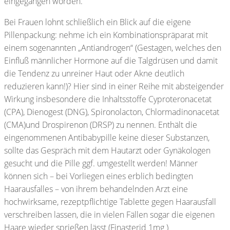
eingegangen worden.
Bei Frauen lohnt schließlich ein Blick auf die eigene
Pillenpackung: nehme ich ein Kombinationspräparat mit
einem sogenannten „Antiandrogen“ (Gestagen, welches den
Einfluß männlicher Hormone auf die Talgdrüsen und damit
die Tendenz zu unreiner Haut oder Akne deutlich
reduzieren kann!)? Hier sind in einer Reihe mit absteigender
Wirkung insbesondere die Inhaltsstoffe Cyproteronacetat
(CPA), Dienogest (DNG), Spironolacton, Chlormadinonacetat
(CMA)und Drospirenon (DRSP) zu nennen. Enthält die
eingenommenen Antibabypille keine dieser Substanzen,
sollte das Gespräch mit dem Hautarzt oder Gynäkologen
gesucht und die Pille ggf. umgestellt werden! Männer
können sich – bei Vorliegen eines erblich bedingten
Haarausfalles – von ihrem behandelnden Arzt eine
hochwirksame, rezeptpflichtige Tablette gegen Haarausfall
verschreiben lassen, die in vielen Fällen sogar die eigenen
Haare wieder sprießen lässt (Finasterid 1mg )