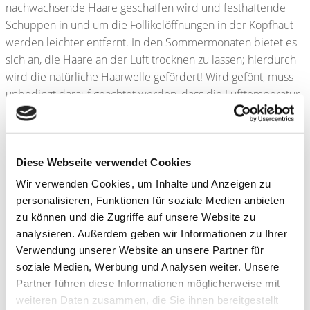
nachwachsende Haare geschaffen wird und festhaftende
Schuppen in und um die Follikelöffnungen in der Kopfhaut
werden leichter entfernt. In den Sommermonaten bietet es
sich an, die Haare an der Luft trocknen zu lassen; hierdurch
wird die natürliche Haarwelle gefördert! Wird gefönt, muss
unbedingt darauf geachtet werden, dass die Lufttemperatur
nicht zu heiß eingestellt wird; spätestens der Geruch nach
verbranntem Horn sollte diesbezüglich Warnung sein!
Gleiches gilt natürlich für Fönhauben und elektrische
Lockenstäbe. Dauerwellen sollten schonend sein (am besten
Diese Webseite verwendet Cookies
leicht basische Dauerwellen); das Strähnchenfärben, die
Wir verwenden Cookies, um Inhalte und Anzeigen zu
Tönung oder das Haarefärben überlässt man am besten
personalisieren, Funktionen für soziale Medien anbieten
dem Friseur! Insbesondere das Blondieren will gelernt sein
zu können und die Zugriffe auf unsere Website zu
und hinterlässt – wenn zuhause durchgeführt – nicht selten
analysieren. Außerdem geben wir Informationen zu Ihrer
Haarschäden, die über Monate auswachsen müssen.
Verwendung unserer Website an unsere Partner für
soziale Medien, Werbung und Analysen weiter. Unsere
Kämme sollten nicht zu enge und spitze Zinken haben und
Partner führen diese Informationen möglicherweise mit
möglichst aus Naturmaterial sein (Horn); Bürsten sollten
weiteren Daten zusammen, die Sie ihnen bereitgestellt