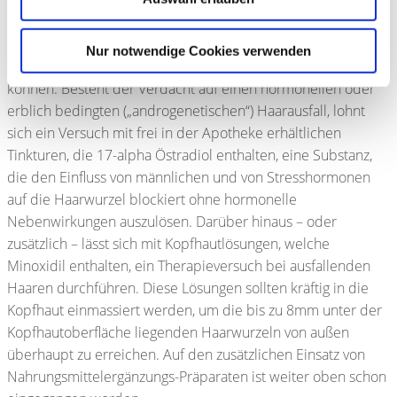
Einen durchblutungsfördernden Effekt auf die Kopfhaut und
damit möglicherweise haarwuchsfördernde Wirkung haben
bestimmte Coffein- oder Tinctura Pfaffia-haltige Shampoos,
Nur notwendige Cookies verwenden
mit denen die Haare auch täglich gewaschen werden
können. Besteht der Verdacht auf einen hormonellen oder
erblich bedingten („androgenetischen“) Haarausfall, lohnt
sich ein Versuch mit frei in der Apotheke erhältlichen
Tinkturen, die 17-alpha Östradiol enthalten, eine Substanz,
die den Einfluss von männlichen und von Stresshormonen
auf die Haarwurzel blockiert ohne hormonelle
Nebenwirkungen auszulösen. Darüber hinaus – oder
zusätzlich – lässt sich mit Kopfhautlösungen, welche
Minoxidil enthalten, ein Therapieversuch bei ausfallenden
Haaren durchführen. Diese Lösungen sollten kräftig in die
Kopfhaut einmassiert werden, um die bis zu 8mm unter der
Kopfhautoberfläche liegenden Haarwurzeln von außen
überhaupt zu erreichen. Auf den zusätzlichen Einsatz von
Nahrungsmittelergänzungs-Präparaten ist weiter oben schon