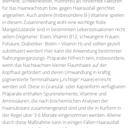
Bierhefe, Schweineleber, Hühnerei) als fördernde Faktoren
für das Haarwachstum bzw. gegen Haarausfall gerichtet
angesehen. Auch andere (insbesondere B-) Vitamine spielen
in diesem Zusammenhang wohl eine wichtige Rolle.
Mangelzustände sind in bestimmten Lebenssituationen nicht
selten (Vegetarier: Eisen, Vitamin B12; schwangere Frauen:
Folsäure, Diabetiker: Biotin = Vitamin H) und sollten gezielt
substituiert werden! Hier kann die Anwendung bestimmter
Nahrungsergänzungs- Präparate hilfreich sein, insbesondere,
wenn das Nachwachsen kleiner Flaumhaare auf der
Kopfhaut gefördert und deren Umwandlung in kräftig
pigmentierte Terminalhaare („richtige“ Haare) erreicht
werden soll. Diese in Granulat- oder Kapselform verfügbaren
Präparate enthalten Spurenelemente, Vitamine und
Aminosäuren, die nach biochemischen Analysen der
Haarsubstanz zusammengesetzt sind und die in Kurform in
der Regel über 3-6 Monate eingenommen werden. Alleine
durch diese Maßnahme kann in einigen Fällen Haarausfall