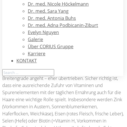
Tönungen, Dauerwellen und Hüte angeht – „wie es Euch
Dr. med. Nicole Höckelmann
gefällt“ – ohne wirklichen Nachweis positiver oder negativer
Dr. med. Sara Yang
Einflüsse auf das Wachstum der Haare!
Dr. med. Antonia Buhs
Dr. med. Adna Podbicanin-Ziburt
Evelyn Nguyen
Nahrung für schönes Haar:
Galerie
Über CORIUS Gruppe
Gibt es die richtige Haarnahrung? Welche Bestandteile
Karriere
unserer Speisen sind gut, welche eher schädlich für unsere
KONTAKT
Haare? Die Rolle bestimmter Spurenelemente und Vitamine
für das Haarwachstum wird – zumindest was unsere
Breitengrade angeht – eher übertrieben. Sicher richtig ist,
dass eine ausreichende Zufuhr von Vitaminen und
Spurenelementen mit der täglichen Ernährung auch für die
Haare eine wichtige Rolle spielt. Insbesondere werden Zink
(Vorkommen in Austern, Sonnenblumenkernen,
Haferflocken, Weichkäse), Eisen (rotes Fleisch, frische Leber),
Selen (Hefe) oder Biotin (=Vitamin H, Vorkommen in