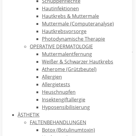
Schuppenflechte
Das allmorgendliche Inspizieren des Kopfkissen, des
Hautinfektionen
Badezimmerfußbodens oder des Abflusses der Badewanne:
Hautkrebs & Muttermale
der allmähliche Verlust der eigenen Haare oder deren
Muttermale (Computeranalyse)
Dünnerwerden kann zum täglichen Zwang werden, der
Hautkrebsvorsorge
sämtliche Lebensgeister schwinden lässt und die gesamte
Photodynamische Therapie
Konzentration nur auf einen einzigen Punkt konzentriert: wie
OPERATIVE DERMATOLOGIE
sehe ich heute wieder auf dem Kopf aus? Auch ertappen wir
Muttermalentfernung
uns immer häufiger dabei, wie wir unserem Gegenüber auf
Weißer & Schwarzer Hautkrebs
die Kopfhaut blicken und sich unsere Gedanken um die
Atherome (Grützbeutel)
Frage drehen: „werde ich irgendwann auch einmal so
Allergien
aussehen, wenn mein Haarausfall so weitergeht?“ oder:
Allergietests
„warum habe ich nicht so schöne Haare, warum
Heuschnupfen
ausgerechnet diese Person, die ist von der Natur doch
Insektengiftallergie
ohnehin schon so verwöhnt!“
Hyposensibilisierung
ÄSTHETIK
Die Ursachen für Haarausfall, dünne Haare oder
FALTENBEHANDLUNGEN
Haarwachstumsstörungen sind vielfältig- sie reichen von
Botox (Botulinumtoxin)
angeborenen Faktoren („androgenetische Alopezie“) über