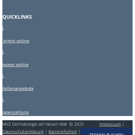
QUICKLINKS
5
Termin online
5
Rezept online
5
Stellenangebote
5
Ratenzahlung
MVZ Dermatologie am Neuen Wall © 2025
Impressum
|
Datenschutzerklärung
|
Barrierefreiheit
|
vCard
TERMIN BUCHEN