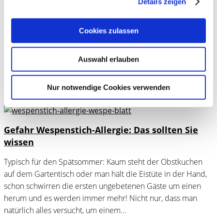
Details zeigen
Haarausfall Ursachen bei Frauen
Cookies zulassen
Wenn hormonell bedingter Haarausfall die Haare lichter
werden lässt Im Laufe ihres Lebens leidet rund jede dritte
Auswahl erlauben
Frau früher oder später an Haarausfall. Wenn die Haare
dünner und lichter werden, ist der Leidensdruck oftmals
Nur notwendige Cookies verwenden
groß. Doch wie viel Haarausfall ist...
Gefahr Wespenstich-Allergie: Das sollten Sie
wissen
Typisch für den Spätsommer: Kaum steht der Obstkuchen
auf dem Gartentisch oder man hält die Eistüte in der Hand,
schon schwirren die ersten ungebetenen Gäste um einen
herum und es werden immer mehr! Nicht nur, dass man
natürlich alles versucht, um einem...