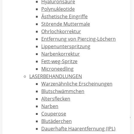
weißlich, sie können nur durch eine medizinische
Hyaluronsäure
Ausreinigung sinnvoll entfernt werden. Die verstärkte
Polynukleotide
Talgproduktion begünstigt die übermäßige Vermehrung von
Ästhetische Eingriffe
Propionibakterien. Als Reaktion auf die Vermehrung der
Störende Muttermale
Bakterien bewirkt das aktivierte Immunsystem eine Rötung
Ohrlochkorrektur
und Schwellung: der „Pickel“ ist entstanden!
Entfernung von Piercing-Löchern
Lippenunterspritzung
Die Behandlung der Akne richtet sich nach dem
Narbenkorrektur
Schweregrad. Leichtere Formen werden nur äußerlich mit
Fett-weg-Spritze
schälenden und antientzündlich/antibakteriell wirksamen
Microneedling
Cremes oder Gelen behandelt wie z.B. mit dem
LASERBEHANDLUNGEN
Antibiotikum Clindamycin oder dem antibakteriell
Warzenähnliche Erscheinungen
wirksamen Benzyolperoxyd. Oft werden auch sogenannte
Blutschwämmchen
„Retinoide“ (Vitamin-A-Säure-Abkömmlinge) eingesetzt.
Altersflecken
Üblich ist eine Kombinationstherapie. Begleitend erfolgt
Narben
sinnvollerweise eine medizinische Ausreinigung der Haut in
Couperose
regelmäßigen Abständen. Auch Fruchtsäurepeelings und die
Blutäderchen
Microdermabrasion sind gute kosmetische Verfahren, um
Dauerhafte Haarentfernung (IPL)
das Hautbild zu verbessern. Das Problem der äußerlich