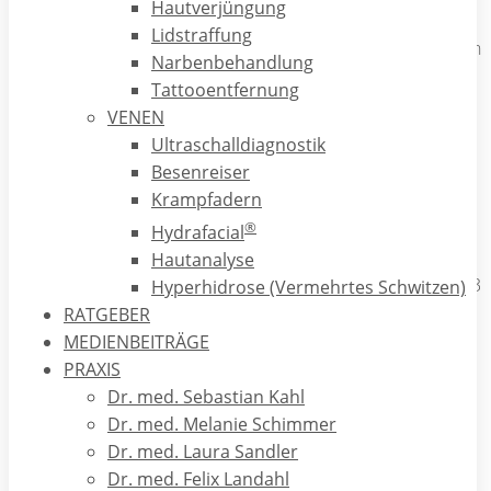
Hautverjüngung
angewandten Behandlungen ist eine mögliche Reizung der
Lidstraffung
Haut, die dann mit Rötungen und/oder Schuppung reagieren
Narbenbehandlung
kann. Gerade die Patienten mit der Spätakne vertragen die
Tattooentfernung
äußerlichen Behandlungen oft schlecht und leiden dann
VENEN
unter der gespannten, irritierten Haut im Gesicht.
Ultraschalldiagnostik
Besenreiser
Sobald es zu ersten Vernarbungen kommt, werden von den
Krampfadern
Hautärzten systemisch wirksame Medikamente verordnet.
®
Das bedeutet, der Patient nimmt Tabletten ein. Es handelt
Hydrafacial
sich dabei entweder um Antibiotika oder um Isotretinoin.
Hautanalyse
Antibiotika können immer nur wenige Wochen bis maximal 3
Hyperhidrose (Vermehrtes Schwitzen)
Monate gegeben werden wegen der Gefahr der
RATGEBER
Resistenzentwicklung und möglicher Nebenwirkungen.
MEDIENBEITRÄGE
Isotretinoin ist ein hochwirksames Medikament, wird aber
PRAXIS
oft schlecht vertragen und darf Frauen mit aktuellem
Dr. med. Sebastian Kahl
Kinderwunsch oder Leistungssportlern nicht gegeben
Dr. med. Melanie Schimmer
werden. Außerdem sind immer weniger Menschen bereit
Dr. med. Laura Sandler
Medikamente einzunehmen – aus Angst vor möglichen
Dr. med. Felix Landahl