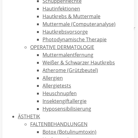
Schuppenflechte
Mikropartikeln eine deutliche Reduktion von Akneläsionen
Hautinfektionen
im Gesicht erreicht werden kann. Es handelt sich dabei um
Hautkrebs & Muttermale
eine Behandlung ganz ohne „Chemie“. Zielort der „SEBACIA“
Muttermale (Computeranalyse)
Behandlung sind die Talgdrüsen im Gesicht als Ursprung der
Hautkrebsvorsorge
Akneläsionen.
Photodynamische Therapie
OPERATIVE DERMATOLOGIE
Die Akne tritt am häufigsten während der Pubertät auf, aber
Muttermalentfernung
auch Erkrankungen nach dem 25. Lebensjahr sind mit 20-
Weißer & Schwarzer Hautkrebs
30% der Patienten gar nicht so selten. Diese „späte“ Akne
Atherome (Grützbeutel)
wird Akne tarda genannt.
Allergien
Auslöser der Entzündungen bei Akne ist eine gesteigerte
Allergietests
und veränderte Talgproduktion in den Talgdrüsen.
Heuschnupfen
Gleichzeitig sind die Ausführungsgänge der Talgdrüsen
Insektengiftallergie
verhornt („verstopfte Poren“). Es entstehen Komedonen
Hyposensibilisierung
(„Mitesser“). Die offenen Komedonen haben vom
ÄSTHETIK
Hautpigment ein schwarzes „Köpfchen“ und sind gut
FALTENBEHANDLUNGEN
sichtbar. Die geschlossenen Komedonen sind erhaben und
Botox (Botulinumtoxin)