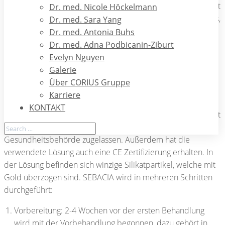
Nebenwirkungen. Oft nehmen Patienten mit Akne lieber Zeit
Dr. med. Nicole Höckelmann
und hohe Kosten für Behandlungen wie Fruchtsäurepeelings,
Dr. med. Sara Yang
Hydrafacial und Ausreinigungen auf sich, als Tabletten zu
Dr. med. Antonia Buhs
schlucken.
Dr. med. Adna Podbicanin-Ziburt
Evelyn Nguyen
Als Dermatologin war ich deshalb sofort interessiert, als ich
Galerie
von einem neuen Therapieansatz in der Behandlung der
Über CORIUS Gruppe
Akne hörte, der ohne Chemie mit einem rein physikalischen
Karriere
Prinzip funktioniert. Dabei werden durch Laserlicht
KONTAKT
Goldpartikeln in den Talgdrüsen erhitzt. Das Verfahren nennt
sich SEBACIA und wurde von der amerikanischen
Gesundheitsbehörde zugelassen. Außerdem hat die
verwendete Lösung auch eine CE Zertifizierung erhalten. In
der Lösung befinden sich winzige Silikatpartikel, welche mit
Gold überzogen sind. SEBACIA wird in mehreren Schritten
durchgeführt:
Vorbereitung: 2-4 Wochen vor der ersten Behandlung
wird mit der Vorbehandlung begonnen, dazu gehört in