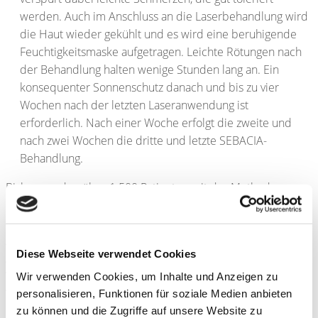
werden. Auch im Anschluss an die Laserbehandlung wird
die Haut wieder gekühlt und es wird eine beruhigende
Feuchtigkeitsmaske aufgetragen. Leichte Rötungen nach
der Behandlung halten wenige Stunden lang an. Ein
konsequenter Sonnenschutz danach und bis zu vier
Wochen nach der letzten Laseranwendung ist
erforderlich. Nach einer Woche erfolgt die zweite und
nach zwei Wochen die dritte und letzte SEBACIA-
Behandlung.
Bisher wurden über 1.500 Patienten mit der Methode
behandelt, dabei sind keine schweren Nebenwirkungen
bekannt geworden. Eine deutliche Verringerung der
Aknepusteln konnte nach 2-3 Monaten aufgezeigt werden.
Diese Webseite verwendet Cookies
Aber auch nach 6 und 12 Monaten waren weitere
Verbesserungen des Hautbildes zu verzeichnen. Der große
Wir verwenden Cookies, um Inhalte und Anzeigen zu
Vorteil liegt darin, dass mit nur drei Behandlungen eine
personalisieren, Funktionen für soziale Medien anbieten
deutliche Verbesserung von Akneläsionen zu erreichen ist,
zu können und die Zugriffe auf unsere Website zu