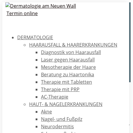
Termin online
DERMATOLOGIE
Mit „Gold“ gegen Akne?
HAARAUSFALL & HAARERKRANKUNGEN
Diagnostik von Haarausfall
Mit Laserlicht und Gold-Mikropartikeln wird
Laser gegen Haarausfall
möglicherweise die Behandlung der Akne revolutioniert!
Mesotherapie der Haare
Beratung zu Haartonika
Therapie mit Tabletten
Therapie mit PRP
Home
/
Ratgeber
/
Ästhetik
/
Mit „Gold“ gegen Akne?
AC-Therapie
HAUT- & NAGELERKRANKUNGEN
Akne
Seit einigen Jahren beschäftigt sich die Forschung mit einem
Nagel- und Fußpilz
ganz neuartigen Ansatz zur Behandlung der Akne im Gesicht,
Neurodermitis
bei der durch die Anwendung von Laserlicht und Gold-