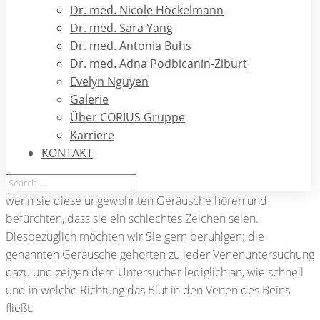
Dr. med. Nicole Höckelmann
Dr. med. Sara Yang
Dr. med. Antonia Buhs
Equipment
Dr. med. Adna Podbicanin-Ziburt
Evelyn Nguyen
Neben einem größeren Ultraschallgerät mit Bildschirm wird
Galerie
im Rahmen einer Untersuchung der Venen des Beins auch
Über CORIUS Gruppe
ein kleines Ultraschallgerät verwendet.
Karriere
Dieses Gerät gibt in der Regel bestimmte hörbare Signale,
KONTAKT
die ähnlich klingen, wie das Rauschen eines schlecht
eingestellten Radios. Manche Patienten erschrecken sich,
wenn sie diese ungewohnten Geräusche hören und
befürchten, dass sie ein schlechtes Zeichen seien.
Diesbezüglich möchten wir Sie gern beruhigen: die
genannten Geräusche gehörten zu jeder Venenuntersuchung
dazu und zeigen dem Untersucher lediglich an, wie schnell
und in welche Richtung das Blut in den Venen des Beins
fließt.