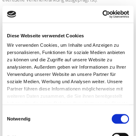
WEITERE BEITRÄGE
Vermeintliche Hausmittel für schönes Haar
Diese Webseite verwendet Cookies
Es gibt eine Reihe von Alltagsprodukten/Hausmittelchen,
Wir verwenden Cookies, um Inhalte und Anzeigen zu
denen eine pflegende oder verschönernde Wirkung für das
personalisieren, Funktionen für soziale Medien anbieten
menschliche Kopfhaar nachgesagt wird. Was ist dran und wie
zu können und die Zugriffe auf unsere Website zu
ist die Meinung des Haar-Experten dazu? 1. Bier: Tatsächlich
analysieren. Außerdem geben wir Informationen zu Ihrer
hat...
Verwendung unserer Website an unsere Partner für
soziale Medien, Werbung und Analysen weiter. Unsere
Partner führen diese Informationen möglicherweise mit
Geballte Kompetenz gegen Krampfadern und
weiteren Daten zusammen, die Sie ihnen bereitgestellt
Besenreiser
haben oder die sie im Rahmen Ihrer Nutzung der Dienste
gesammelt haben. Sie geben Einwilligung zu unseren
Einwilligungsauswahl
Herbst ist Venenzeit! Wie oft ging Ihr Blick während des
Cookies, wenn Sie unsere Webseite weiterhin nutzen.
Notwendig
Sommers sorgenvoll auf die blau geäderten Beine unter
Ihrem Rock oder der kurzen Hose? Oder ärgerten Sie sich