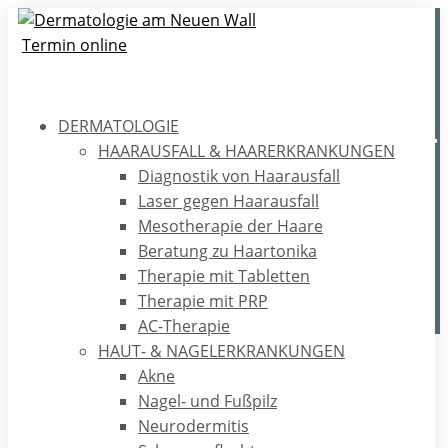
Termin online
DERMATOLOGIE
Ultraschalluntersuchung der
HAARAUSFALL & HAARERKRANKUNGEN
Venen im Bein
Diagnostik von Haarausfall
Laser gegen Haarausfall
Wie läuft eine Ultraschalluntersuchung der Venen im
Mesotherapie der Haare
Bein ab? Wie geht der Arzt dabei vor? Was muss dabei
Beratung zu Haartonika
beachtet werden? Hier erfahren Sie mehr.
Therapie mit Tabletten
Therapie mit PRP
AC-Therapie
HAUT- & NAGELERKRANKUNGEN
Home
/
Ratgeber
/
Venen
/
Ultraschalluntersuchung der
Akne
Venen im Bein
Nagel- und Fußpilz
Neurodermitis