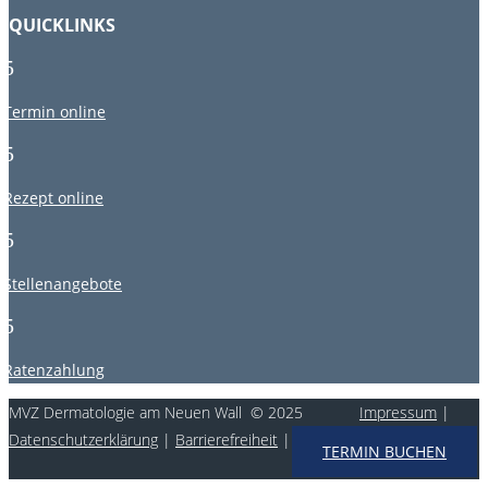
QUICKLINKS
5
Termin online
5
Rezept online
5
Stellenangebote
5
Ratenzahlung
MVZ Dermatologie am Neuen Wall © 2025
Impressum
|
Datenschutzerklärung
|
Barrierefreiheit
|
vCard
TERMIN BUCHEN