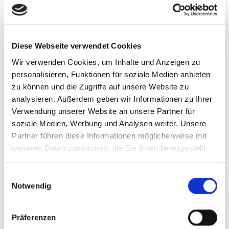
bedingte Haarausfall auch als androgenetische Alopezie
bezeichnet wird. Nun, Alopezie ist der medizinische Begriff
für Haarausfall. Und der Ausdruck androgenetisch bezieht
sich auf das Hormon Testosteron, dass in die Hormongruppe
Diese Webseite verwendet Cookies
der männlichen Geschlechtshormone gehört, die wiederum
Wir verwenden Cookies, um Inhalte und Anzeigen zu
als Androgene bezeichnet werden. Der erblich bedingte
personalisieren, Funktionen für soziale Medien anbieten
Haarausfall wird aufgrund der Beteiligung des männlichen
zu können und die Zugriffe auf unsere Website zu
Geschlechtshormons Testosteron auch als männliche Form
analysieren. Außerdem geben wir Informationen zu Ihrer
des Haarausfalls bezeichnet – obwohl ja, wie bereits erwähnt
Verwendung unserer Website an unsere Partner für
– auch Frauen betroffen sein können. Die Bezeichnungen
soziale Medien, Werbung und Analysen weiter. Unsere
sind also manchmal etwas verwirrend.
Partner führen diese Informationen möglicherweise mit
weiteren Daten zusammen, die Sie ihnen bereitgestellt
haben oder die sie im Rahmen Ihrer Nutzung der Dienste
Bei Haarausfall sollte ein Hautarzt oder eine
gesammelt haben. Sie geben Einwilligung zu unseren
Einwilligungsauswahl
Cookies, wenn Sie unsere Webseite weiterhin nutzen.
Hautärztin aufgesucht werden
Notwendig
Wie sollte man aber nun vorgehen, wenn man einen
Präferenzen
Haarausfall bei sich selbst oder bei nahestehenden