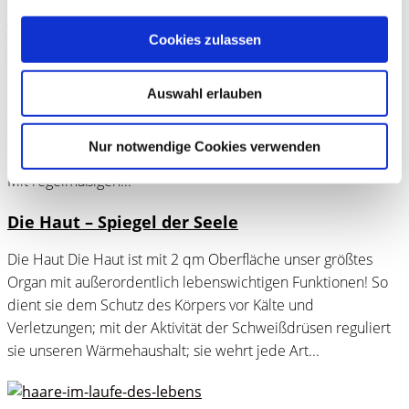
Warum die Hände das wahre Alter nicht (mehr)
Cookies zulassen
verraten!
Die Spuren des Alters im Gesicht lassen sich mittlerweile
Auswahl erlauben
sehr effektiv mittels minimalinvasiver Verfahren der
Schönheitsmedizin wie Botulinumtoxin, Hyaluronsäure, PRP
Nur notwendige Cookies verwenden
oder Fadenlifting und der plastischen Chirurgie abmildern.
Mit regelmäßigen...
Die Haut – Spiegel der Seele
Die Haut Die Haut ist mit 2 qm Oberfläche unser größtes
Organ mit außerordentlich lebenswichtigen Funktionen! So
dient sie dem Schutz des Körpers vor Kälte und
Verletzungen; mit der Aktivität der Schweißdrüsen reguliert
sie unseren Wärmehaushalt; sie wehrt jede Art...