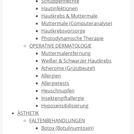
Schuppenflechte
In diesem Beitrag möchten wir erklären, was der
Hautinfektionen
Begriff
Alopecia areata
, auch
kreisrunder
Hautkrebs & Muttermale
Haarausfall
genannt, bedeutet.
Muttermale (Computeranalyse)
Es handelt sich bei dieser Erkrankung um eine sogenannte
Hautkrebsvorsorge
Autoimmunerkrankung, bei der das Immunsystem neben
Photodynamische Therapie
Krankheitserregern fälschlicherweise auch körpereigene
OPERATIVE DERMATOLOGIE
Strukturen angreift. Im Falle der Alopecia areata werden
Muttermalentfernung
bestimmte Teile des menschlichen Haares angegriffen,
Weißer & Schwarzer Hautkrebs
sodass das Haar an bestimmten Stellen nicht mehr
Atherome (Grützbeutel)
nachwächst.
Allergien
Allergietests
Heuschnupfen
Vom Alopecia areata betroffene
Insektengiftallergie
Körperregionen
Hyposensibilisierung
ÄSTHETIK
Typischerweise ist die behaarte Kopfhaut betroffen. Hier
FALTENBEHANDLUNGEN
bilden sich meist kreisrunde, kahle Areale von wenigen
Botox (Botulinumtoxin)