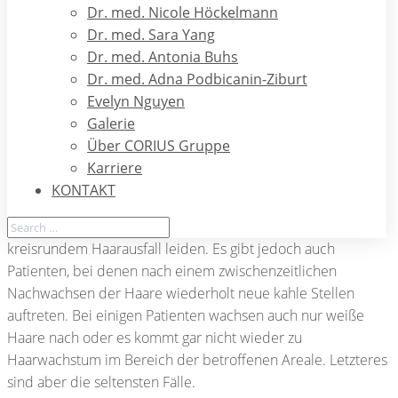
abgeklärt, ob es sich wirklich um die vermutete Diagnose
Dr. med. Nicole Höckelmann
oder eine andere Form des Haarausfalls handelt. Außerdem
Dr. med. Sara Yang
sollte mithilfe bestimmter Bluttests überprüft werden, ob
Dr. med. Antonia Buhs
noch andere Autoimmunerkrankung, insbesondere eine
Dr. med. Adna Podbicanin-Ziburt
Schilddrüsenerkrankung oder ein entsprechend ausgelöster
Evelyn Nguyen
Diabetes, vorliegen.
Galerie
Über CORIUS Gruppe
Bezüglich des Verlaufs der Alopecia areata ist es nur sehr
Karriere
schwer, eine Prognose abzugeben. Es gibt viele Fälle, in
KONTAKT
denen die Krankheit nur kurz andauert, die Haare schnell
wieder kommen und die Patienten nie wieder unter
kreisrundem Haarausfall leiden. Es gibt jedoch auch
Patienten, bei denen nach einem zwischenzeitlichen
Nachwachsen der Haare wiederholt neue kahle Stellen
auftreten. Bei einigen Patienten wachsen auch nur weiße
Haare nach oder es kommt gar nicht wieder zu
Haarwachstum im Bereich der betroffenen Areale. Letzteres
sind aber die seltensten Fälle.