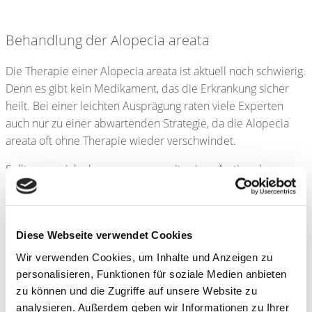
Behandlung der Alopecia areata
Die Therapie einer Alopecia areata ist aktuell noch schwierig.
Denn es gibt kein Medikament, das die Erkrankung sicher
heilt. Bei einer leichten Ausprägung raten viele Experten
auch nur zu einer abwartenden Strategie, da die Alopecia
areata oft ohne Therapie wieder verschwindet.
Sollte man sich aber zusammen mit seiner Ärztin oder
seinem Arzt für eine Therapie entscheiden, so gibt es
verschiedene Möglichkeiten, die je nach Ausprägung des
Haarausfalls zum Einsatz kommen.
Diese Webseite verwendet Cookies
Viele Ärztinnen versuchen zunächst eine Therapie mit
Wir verwenden Cookies, um Inhalte und Anzeigen zu
sogenannten
Kortisonpräparaten
, die auf die betroffenen
personalisieren, Funktionen für soziale Medien anbieten
Hautstellen aufgetragen oder in diese hineingespritzt
zu können und die Zugriffe auf unsere Website zu
werden und teilweise sogar in Tablettenform eingenommen
analysieren. Außerdem geben wir Informationen zu Ihrer