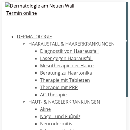
Termin online
DERMATOLOGIE
Alopecia areata (kreisrunder
HAARAUSFALL & HAARERKRANKUNGEN
Haarausfall)
Diagnostik von Haarausfall
Laser gegen Haarausfall
Alopecia areata oder auch kreisrunder Haarausfall ist
Mesotherapie der Haare
eine Autoimmunerkrankung, die bestimmte Teile des
Beratung zu Haartonika
menschlichen Haars angreift.
Therapie mit Tabletten
Therapie mit PRP
AC-Therapie
HAUT- & NAGELERKRANKUNGEN
Home
/
Ratgeber
/
Haare
/
Alopecia areata (kreisrunder
Akne
Haarausfall)
Nagel- und Fußpilz
Neurodermitis