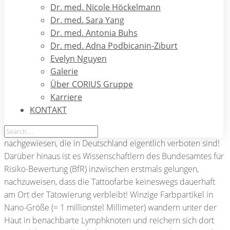
(Leberentzündung) oder HIV. Aber auch bakterielle
Dr. med. Nicole Höckelmann
Infektionen an der Einstichstelle mit dem Risiko einer
Dr. med. Sara Yang
späteren Narbenbildung oder das Auftreten verzögerter
Dr. med. Antonia Buhs
Kontaktallergien z.B. durch Nickel oder Chromate (in grünen
Dr. med. Adna Podbicanin-Ziburt
Tattoo-Farben) können durch den Vorgang der Tätowierung
Evelyn Nguyen
ausgelöst werden. Kadmiumsalze in gelben und Kaminrot in
Galerie
roten Tattoo-Farben erhöhen deutlich die Lichtsensibilität
Über CORIUS Gruppe
der Haut, was bei Sonneneinwirkung zu Verbrennungen
Karriere
führen kann! In schwarzer Tattoo-Farbe wurden sogar
KONTAKT
krebserregende Substanzen (Polyaromatische
Kohlenwasserstoffe wie Benzopyrene oder Azo-Farbstoffe)
nachgewiesen, die in Deutschland eigentlich verboten sind!
Darüber hinaus ist es Wissenschaftlern des Bundesamtes für
Risiko-Bewertung (BfR) inzwischen erstmals gelungen,
nachzuweisen, dass die Tattoofarbe keineswegs dauerhaft
am Ort der Tätowierung verbleibt! Winzige Farbpartikel in
Nano-Größe (= 1 millionstel Millimeter) wandern unter der
Haut in benachbarte Lymphknoten und reichern sich dort