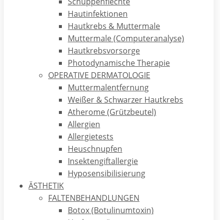
Schuppenflechte
Tätowierungen sind wahrscheinlich so alt wie die
Hautinfektionen
Menschheit selbst – mindestens jedoch 5300 Jahre, wie der
Hautkrebs & Muttermale
Gletschermann Ötzi beweist. Über die Jahrtausende hatten
Muttermale (Computeranalyse)
Tätowierungen ganz unterschiedliche Funktionen: so besaß
Hautkrebsvorsorge
Ötzi 61 Tattoos an Körperstellen, die heute der Akupunktur
Photodynamische Therapie
als therapeutische Punkte dienen! Man kann daher
OPERATIVE DERMATOLOGIE
vermuten, dass Tätowierungen der Haut damals heilende
Muttermalentfernung
Kräfte zugeschrieben wurden.
Weißer & Schwarzer Hautkrebs
Durch Griechen und Römer in der Antike wurden
Atherome (Grützbeutel)
Gefangene und Sklaven mit Tattoos gekennzeichnet was
Allergien
später durch die Nazis wieder aufgegriffen wurde, die KZ-
Allergietests
Häftlingen deren Nummer auf den Unterarm tätowieren
Heuschnupfen
ließen! Die Maori auf Neuseeland dokumentierten ihre
Insektengiftallergie
Stammeszugehörigkeit und Position mit auffälligen Tattoos
Hyposensibilisierung
im Gesicht; bei den Ureinwohnern Schottlands, den Pikten,
ÄSTHETIK
sollten furchterregende Tattoos die Feinde abschrecken!
FALTENBEHANDLUNGEN
Kreuzritter dokumentierten mit sichtbar tätowierten Kreuz-
Botox (Botulinumtoxin)
Symbolen den eigenen Glauben während Tattoos bei den