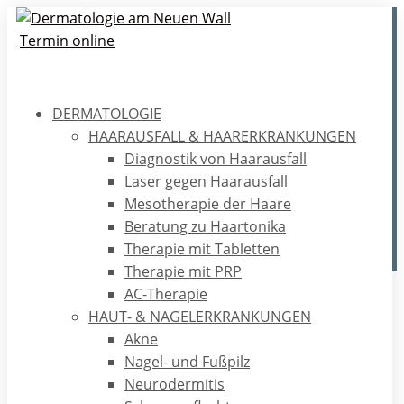
Termin online
DERMATOLOGIE
Gesundheitsrisiko Tattoo
HAARAUSFALL & HAARERKRANKUNGEN
Diagnostik von Haarausfall
Einige wichtige Fakten zu Tattoos, warum sie
Laser gegen Haarausfall
Gesundheitsrisiko werden können und wie man Abhilfe
Mesotherapie der Haare
schaffen kann.
Beratung zu Haartonika
Therapie mit Tabletten
Therapie mit PRP
AC-Therapie
Home
/
Ratgeber
/
Ästhetik
/
Gesundheitsrisiko Tattoo
HAUT- & NAGELERKRANKUNGEN
Akne
Nagel- und Fußpilz
Wofür ein Tattoo?
Neurodermitis