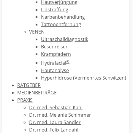
Hautverjüngung
heute wieder vermuten: dass nämlich Tattoos
Lidstraffung
gesundheitliche Risiken in sich tragen können! Aktuelle
Narbenbehandlung
Studien bei Leistungssportlern legen nahe, dass durch
Tattooentfernung
großflächige Tätowierungen der Wärmeaustausch der Haut
VENEN
gestört und das Immunsystem geschwächt wird, welches
Ultraschalldiagnostik
sich bei frisch Tätowierten in einer Minderung der
Besenreiser
Leistungsfähigkeit von bis zu 5% auswirken kann! Diese
Krampfadern
Ergebnisse haben Prof.Ingo Froböse von der deutschen
®
Sporthochschule in Köln im Sommer 2017 zu der
Hydrafacial
Empfehlung veranlaßt, in der Bundesliga ein Tattoo-Verbot
Hautanalyse
auszusprechen!
Hyperhidrose (Vermehrtes Schwitzen)
RATGEBER
Konkret kann das tausendfache Eindringen der
MEDIENBEITRÄGE
Tätowiernadel pro Minute in tiefergelegene Hautschichten,
PRAXIS
die sogenannte Lederhaut, bei Nichteinhalten bestimmter
Dr. med. Sebastian Kahl
Hygienestandards zu weiteren gesundheitlichen Problemen
Dr. med. Melanie Schimmer
führen. Gefährlich ist insbesondere das Risiko der
Dr. med. Laura Sandler
Übertragung von Virusinfektionen wie Herpes, Hepatitis
Dr. med. Felix Landahl