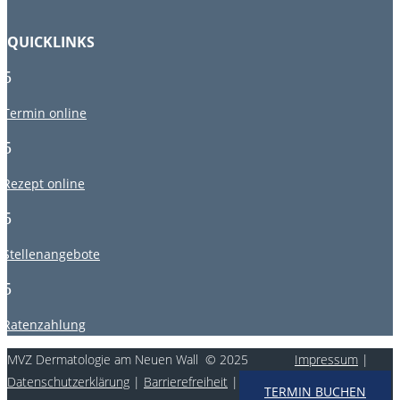
QUICKLINKS
5
Termin online
5
Rezept online
5
Stellenangebote
5
Ratenzahlung
MVZ Dermatologie am Neuen Wall © 2025
Impressum
|
Datenschutzerklärung
|
Barrierefreiheit
|
vCard
TERMIN BUCHEN