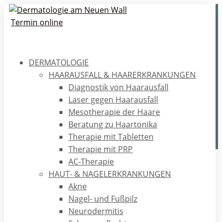
Termin online
DERMATOLOGIE
Gesundheitsrisiko Tattoo
HAARAUSFALL & HAARERKRANKUNGEN
Diagnostik von Haarausfall
Einige wichtige Fakten zu Tattoos, warum sie
Laser gegen Haarausfall
Gesundheitsrisiko werden können und wie man Abhilfe
Mesotherapie der Haare
schaffen kann.
Beratung zu Haartonika
Therapie mit Tabletten
Therapie mit PRP
AC-Therapie
Home
/
Ratgeber
/
Ästhetik
/
Gesundheitsrisiko Tattoo
HAUT- & NAGELERKRANKUNGEN
Akne
Nagel- und Fußpilz
Wofür ein Tattoo?
Neurodermitis