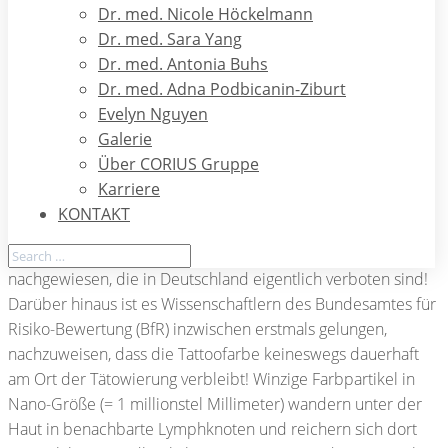
(Leberentzündung) oder HIV. Aber auch bakterielle
Dr. med. Nicole Höckelmann
Infektionen an der Einstichstelle mit dem Risiko einer
Dr. med. Sara Yang
späteren Narbenbildung oder das Auftreten verzögerter
Dr. med. Antonia Buhs
Kontaktallergien z.B. durch Nickel oder Chromate (in grünen
Dr. med. Adna Podbicanin-Ziburt
Tattoo-Farben) können durch den Vorgang der Tätowierung
Evelyn Nguyen
ausgelöst werden. Kadmiumsalze in gelben und Kaminrot in
Galerie
roten Tattoo-Farben erhöhen deutlich die Lichtsensibilität
Über CORIUS Gruppe
der Haut, was bei Sonneneinwirkung zu Verbrennungen
Karriere
führen kann! In schwarzer Tattoo-Farbe wurden sogar
KONTAKT
krebserregende Substanzen (Polyaromatische
Kohlenwasserstoffe wie Benzopyrene oder Azo-Farbstoffe)
nachgewiesen, die in Deutschland eigentlich verboten sind!
Darüber hinaus ist es Wissenschaftlern des Bundesamtes für
Risiko-Bewertung (BfR) inzwischen erstmals gelungen,
nachzuweisen, dass die Tattoofarbe keineswegs dauerhaft
am Ort der Tätowierung verbleibt! Winzige Farbpartikel in
Nano-Größe (= 1 millionstel Millimeter) wandern unter der
Haut in benachbarte Lymphknoten und reichern sich dort