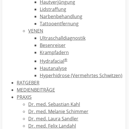
Hautverjüngung
heute wieder vermuten: dass nämlich Tattoos
Lidstraffung
gesundheitliche Risiken in sich tragen können! Aktuelle
Narbenbehandlung
Studien bei Leistungssportlern legen nahe, dass durch
Tattooentfernung
großflächige Tätowierungen der Wärmeaustausch der Haut
VENEN
gestört und das Immunsystem geschwächt wird, welches
Ultraschalldiagnostik
sich bei frisch Tätowierten in einer Minderung der
Besenreiser
Leistungsfähigkeit von bis zu 5% auswirken kann! Diese
Krampfadern
Ergebnisse haben Prof.Ingo Froböse von der deutschen
®
Sporthochschule in Köln im Sommer 2017 zu der
Hydrafacial
Empfehlung veranlaßt, in der Bundesliga ein Tattoo-Verbot
Hautanalyse
auszusprechen!
Hyperhidrose (Vermehrtes Schwitzen)
RATGEBER
Konkret kann das tausendfache Eindringen der
MEDIENBEITRÄGE
Tätowiernadel pro Minute in tiefergelegene Hautschichten,
PRAXIS
die sogenannte Lederhaut, bei Nichteinhalten bestimmter
Dr. med. Sebastian Kahl
Hygienestandards zu weiteren gesundheitlichen Problemen
Dr. med. Melanie Schimmer
führen. Gefährlich ist insbesondere das Risiko der
Dr. med. Laura Sandler
Übertragung von Virusinfektionen wie Herpes, Hepatitis
Dr. med. Felix Landahl