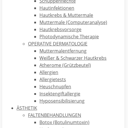
Schuppenflechte
Tätowierungen sind wahrscheinlich so alt wie die
Hautinfektionen
Menschheit selbst – mindestens jedoch 5300 Jahre, wie der
Hautkrebs & Muttermale
Gletschermann Ötzi beweist. Über die Jahrtausende hatten
Muttermale (Computeranalyse)
Tätowierungen ganz unterschiedliche Funktionen: so besaß
Hautkrebsvorsorge
Ötzi 61 Tattoos an Körperstellen, die heute der Akupunktur
Photodynamische Therapie
als therapeutische Punkte dienen! Man kann daher
OPERATIVE DERMATOLOGIE
vermuten, dass Tätowierungen der Haut damals heilende
Muttermalentfernung
Kräfte zugeschrieben wurden.
Weißer & Schwarzer Hautkrebs
Durch Griechen und Römer in der Antike wurden
Atherome (Grützbeutel)
Gefangene und Sklaven mit Tattoos gekennzeichnet was
Allergien
später durch die Nazis wieder aufgegriffen wurde, die KZ-
Allergietests
Häftlingen deren Nummer auf den Unterarm tätowieren
Heuschnupfen
ließen! Die Maori auf Neuseeland dokumentierten ihre
Insektengiftallergie
Stammeszugehörigkeit und Position mit auffälligen Tattoos
Hyposensibilisierung
im Gesicht; bei den Ureinwohnern Schottlands, den Pikten,
ÄSTHETIK
sollten furchterregende Tattoos die Feinde abschrecken!
FALTENBEHANDLUNGEN
Kreuzritter dokumentierten mit sichtbar tätowierten Kreuz-
Botox (Botulinumtoxin)
Symbolen den eigenen Glauben während Tattoos bei den