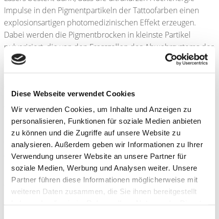
Impulse in den Pigmentpartikeln der Tattoofarben einen
explosionsartigen photomedizinischen Effekt erzeugen.
Dabei werden die Pigmentbrocken in kleinste Partikel
pulverisiert, die von den Fresszellen des Abwehrsystems der
Haut („Makrophagen“) aufgenommen und nahezu vollständig
abtransportiert werden.
Aufgrund der winzigen Größe seiner Partikel bleibt dieser
Diese Webseite verwendet Cookies
Pigmentstaub nicht in den Lymphknoten hängen, sondern
wird über die Galle und anschließend den Darm des
Wir verwenden Cookies, um Inhalte und Anzeigen zu
Menschen aus dem Körper ausgeschieden. Daher ist es mit
personalisieren, Funktionen für soziale Medien anbieten
dem Pico-Nanosekundenlaser nicht nur möglich, eine
zu können und die Zugriffe auf unsere Website zu
Tätowierung ohne Narbenbildung in mehreren Sitzungen
analysieren. Außerdem geben wir Informationen zu Ihrer
vollständig unsichtbar zu machen, sondern er trägt zusätzlich
Verwendung unserer Website an unsere Partner für
soziale Medien, Werbung und Analysen weiter. Unsere
dazu bei, dass die möglicherweise
Partner führen diese Informationen möglicherweise mit
gesundheitsgefährdenden Pigmentbestandteile aus dem
weiteren Daten zusammen, die Sie ihnen bereitgestellt
Körper eliminiert werden! Selbstverständlich übernehmen
haben oder die sie im Rahmen Ihrer Nutzung der Dienste
weder die gesetzlichen, noch die privaten Krankenkassen
gesammelt haben. Sie geben Einwilligung zu unseren
die Kosten für die Behandlung von Tattoos und auch deren
Einwilligungsauswahl