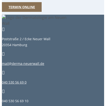
TERMIN ONLINE

Poststraße 2 / Ecke Neuer Wall
20354 Hamburg

mail@derma-neuerwall.de

040 530 56 69 0

040 530 56 69 10