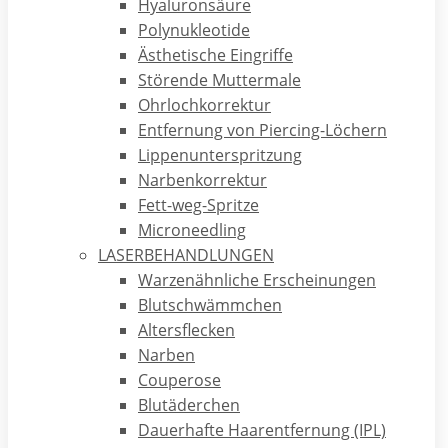
Hyaluronsäure
auszulösen – wenn nämlich eine unerkannte Biene oder
Polynukleotide
Wespenstich-Allergie vorliegt!
Ästhetische Eingriffe
Störende Muttermale
Ohrlochkorrektur
Entfernung von Piercing-Löchern
Symptome: Wenn der Wespenstich eine
Lippenunterspritzung
allergische Reaktion verursacht
Narbenkorrektur
Fett-weg-Spritze
Rund
drei Prozent aller Deutschen reagieren
Microneedling
allergisch
auf Wespen- oder Bienengift.
LASERBEHANDLUNGEN
Leichte Symptome
, die bei einem Wespenstich auftreten,
Warzenähnliche Erscheinungen
sind:
Blutschwämmchen
Altersflecken
Juckreiz
Narben
Rötung an der betroffenen Stelle
Couperose
Schwellung
Blutäderchen
stechende Schmerzen
Dauerhafte Haarentfernung (IPL)
Brennen an der Stichstelle