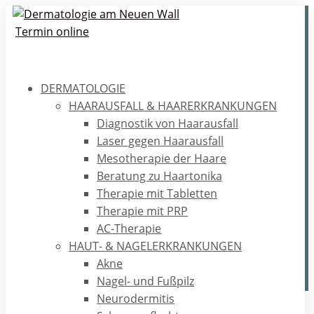
Termin online
DERMATOLOGIE
Gefahr Wespenstich-
HAARAUSFALL & HAARERKRANKUNGEN
Allergie: Das sollten Sie
Diagnostik von Haarausfall
wissen
Laser gegen Haarausfall
Mesotherapie der Haare
Beratung zu Haartonika
Wir informieren in diesem Artikel über die Gefahren
Therapie mit Tabletten
einer Wespenstich-Allergie, einschließlich der möglichen
Therapie mit PRP
lebensbedrohlichen Reaktionen. Zudem erfahren Sie die
AC-Therapie
Symptome, Ursachen und Dauer einer allergischen
HAUT- & NAGELERKRANKUNGEN
Reaktion.
Akne
Nagel- und Fußpilz
Neurodermitis