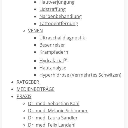
Hautverjüngung
Lidstraffung
Bei einer Insektengiftallergie können jedoch
Narbenbehandlung
auch
schwerwiegende Symptome
auftreten:
Tattooentfernung
Atemnot
VENEN
Schluck- und Sprechbeschwerden
Ultraschalldiagnostik
Bewusstlosigkeit bis hin zu einem Atem- und
Besenreiser
Herzstillstand
Krampfadern
®
Hydrafacial
Hautanalyse
Hyperhidrose (Vermehrtes Schwitzen)
Was sind die Ursachen einer Wespenstich-
RATGEBER
Allergie?
MEDIENBEITRÄGE
PRAXIS
Eine Wespengiftallergie wird durch die Proteine im Gift der
Dr. med. Sebastian Kahl
Wespe ausgelöst. Menschen mit einer allergischen Reaktion
Dr. med. Melanie Schimmer
auf einen Wespenstich entwickeln spezielle Antikörper
Dr. med. Laura Sandler
gegen diese Proteine. Dieser Prozess tritt bereits nach dem
Dr. med. Felix Landahl