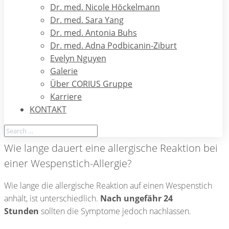
ersten Wespenstich auf. Eine allergische Reaktion des
Dr. med. Nicole Höckelmann
Körpers tritt jedoch erst nach dem zweiten Stich auf. Beim
Dr. med. Sara Yang
erneuten Kontakt mit dem Gift werden eine
starke
Dr. med. Antonia Buhs
Immunreaktion und Überempfindlichkeit
ausgelöst,
Dr. med. Adna Podbicanin-Ziburt
die sich in den typischen Symptomen äußern. In den
Evelyn Nguyen
meisten Fällen zeigt sich die Reaktion unmittelbar nach dem
Galerie
Stich und erreicht nach ca. 30 bis 60 Minuten einen
Über CORIUS Gruppe
Höhepunkt – auch „Peak“ genannt.
Karriere
KONTAKT
Wie lange dauert eine allergische Reaktion bei
einer Wespenstich-Allergie?
Wie lange die allergische Reaktion auf einen Wespenstich
anhält, ist unterschiedlich.
Nach ungefähr 24
Stunden
sollten die Symptome jedoch nachlassen.